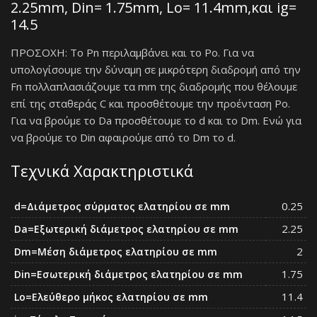
2.25mm, Din= 1.75mm, Lo= 11.4mm,και ig=
14.5
ΠΡΟΣΟΧΗ: Το Pn περιλαμβάνει και το Po. Για να
υπολογίσουμε την δύναμη σε μικρότερη διαδρομή από την
Fn πολλαπλασιάζουμε τα mm της διαδρομής που θέλουμε
επί της σταθεράς C και προσθέτουμε την προένταση Po.
Για να βρούμε το Da προσθέτουμε το d και το Dm. Ενώ για
να βρούμε το Din αφαιρούμε από το Dm το d.
Τεχνικά Χαρακτηριστικά
0.25
d=Διάμετρος σύρματος ελατηρίου σε mm
2.25
Da=Eξωτερική διάμετρος ελατηρίου σε mm
2
Dm=Μέση διάμετρος ελατηρίου σε mm
1.75
Din=Εσωτερική διάμετρος ελατηρίου σε mm
11.4
Lo=Ελεύθερο μήκος ελατηρίου σε mm