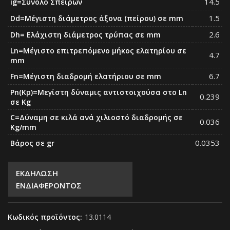
14.5
ig=Σύνολο Σπειρών
1.5
Dd=Μέγιστη διάμετρος άξονα (πείρου) σε mm
2.6
Dh= Ελάχιστη διάμετρος τρύπας σε mm
Ln=Μέγιστο επιτρεπόμενο μήκος ελατηρίου σε
4.7
mm
6.7
Fn=Μέγιστη διαδρομή ελατήριου σε mm
Pn(Kp)=Μεγίστη δύναμις αντιστοιχούσα στο Ln
0.239
σε Kg
C=Δύναμη σε κιλά ανά χιλιοστό διαδρομής σε
0.036
Kg/mm
0.0353
Βάρος σε gr
ΕΚΔΗΛΩΣΗ
ΕΝΔΙΑΦΕΡΟΝΤΟΣ
Κωδικός προϊόντος:
13.0114