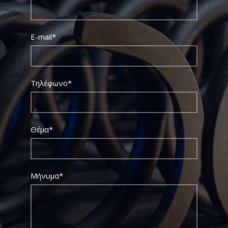
E-mail*
Τηλέφωνο*
Θέμα*
Μήνυμα*