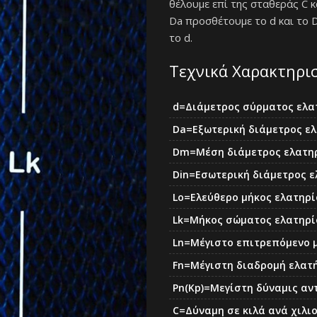
θέλουμε επί της σταθεράς C 
Da προσθέτουμε το d και το 
το d.
Τεχνικά Χαρακτηρι
d=Διάμετρος σύρματος ελα
Da=Eξωτερική διάμετρος ε
Dm=Μέση διάμετρος ελατη
Din=Εσωτερική διάμετρος 
Lo=Ελεύθερο μήκος ελατηρ
Lk=Μήκος σώματος ελατηρ
Ln=Μέγιστο επιτρεπόμενο 
Fn=Μέγιστη διαδρομή ελατ
Pn(Kp)=Μεγίστη δύναμις αν
C=Δύναμη σε κιλά ανά χιλι