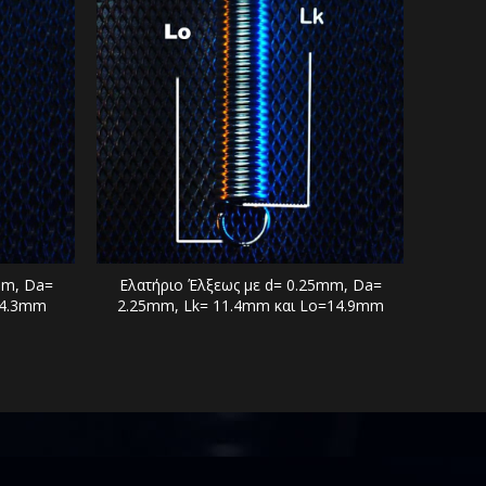
mm, Da=
Ελατήριο Έλξεως με d= 0.25mm, Da=
Ελατ
=4.3mm
2.25mm, Lk= 11.4mm και Lo=14.9mm
2.25