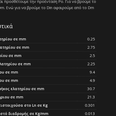
και προσθέτουμε την προένταση Po. Για να βρούμε το
Dm. Ενώ για να βρούμε το Din αφαιρούμε από το Dm
στικά
0.25
τηρίου σε mm
2.75
λατηρίου σε mm
2.5
ρίου σε mm
2.25
ελατηρίου σε mm
9.4
ίου σε mm
4.9
ίου σε mm
30.7
μήκος ελατηρίου σε mm
21.3
ήριου σε mm
0.301
τιστοιχούσα στο Ln σε Kg
0.013
οστό διαδρομής σε Kg/mm