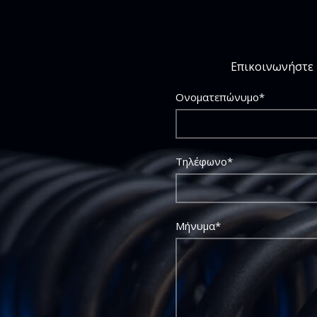
Επικοινωνήστε 
Ονοματεπώνυμο*
Τηλέφωνο*
Μήνυμα*