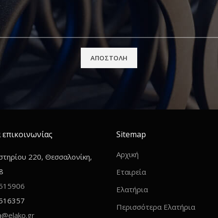
 επικοινωνίας
Sitemap
Αρχική
τηρίου 220, Θεσσαλονίκη,
8
Εταιρεία
515906
Ελατήρια
516357
Περισσότερα Ελατήρια
ia@elako.gr