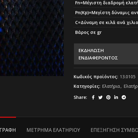
Fn=Μέγιστη διαδρομή ελατ
Pn(Kp)=Μεγίστη δύναμις αν
C=Δύναμη σε κιλά ανά χιλι
Βάρος σε gr
ΕΚΔΗΛΩΣΗ
ΕΝΔΙΑΦΕΡΟΝΤΟΣ
Κωδικός προϊόντος:
13.0105
Κατηγορίες:
Ελατήρια
,
Ελατήρ
Share
ΙΓΡΑΦΗ
ΜΕΤΡΗΜΑ ΕΛΑΤΗΡΙΟΥ
ΕΠΕΞΗΓΗΣΗ ΣΥΜΒ