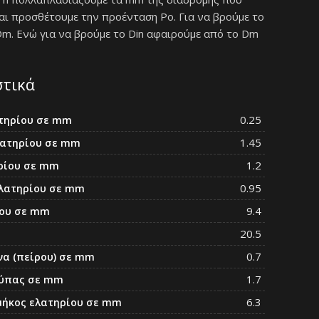
και προσθέτουμε την προένταση Po. Για να βρούμε το
Dm. Ενώ για να βρούμε το Din αφαιρούμε από το Dm
στικά
0.25
τηρίου σε mm
1.45
λατηρίου σε mm
1.2
ρίου σε mm
0.95
ελατηρίου σε mm
9.4
ίου σε mm
20.5
0.7
να (πείρου) σε mm
1.7
ρύπας σε mm
6.3
μήκος ελατηρίου σε mm