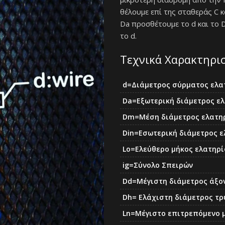
θέλουμε επί της σταθεράς C 
Da προσθέτουμε το d και το 
το d.
Τεχνικά Χαρακτηρι
d=Διάμετρος σύρματος ελα
Da=Eξωτερική διάμετρος ε
Dm=Μέση διάμετρος ελατη
Din=Εσωτερική διάμετρος 
Lo=Ελεύθερο μήκος ελατηρ
ig=Σύνολο Σπειρών
Dd=Μέγιστη διάμετρος άξο
Dh= Ελάχιστη διάμετρος τ
Ln=Μέγιστο επιτρεπόμενο 