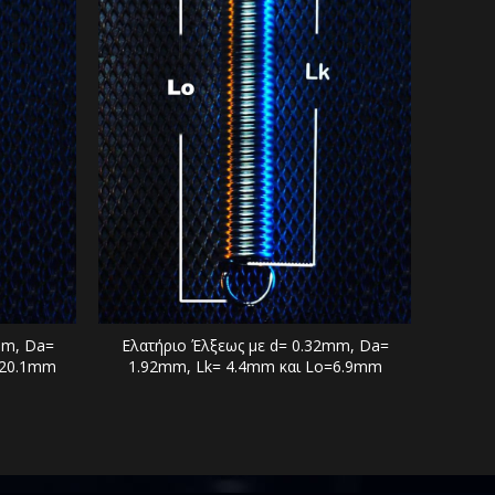
mm, Da=
Ελατήριο Έλξεως με d= 0.32mm, Da=
Ελατ
=20.1mm
1.92mm, Lk= 4.4mm και Lo=6.9mm
2.2