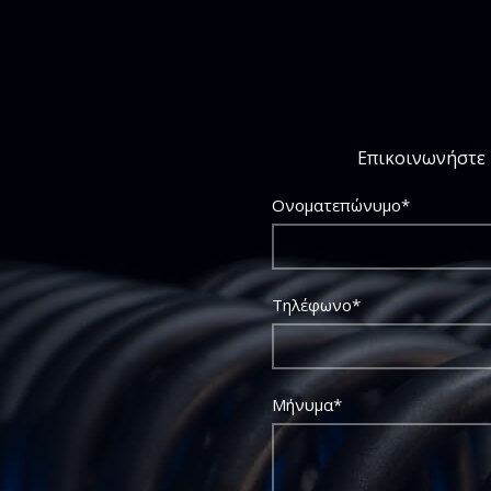
Επικοινωνήστε 
Ονοματεπώνυμο*
Τηλέφωνο*
Μήνυμα*