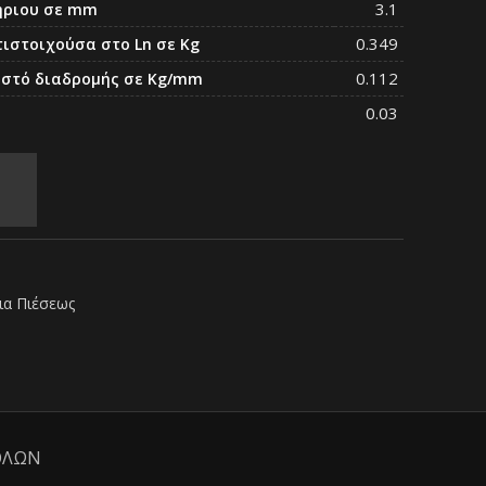
3.1
ήριου σε mm
0.349
τιστοιχούσα στο Ln σε Kg
0.112
οστό διαδρομής σε Kg/mm
0.03
ια Πιέσεως
ΟΛΩΝ