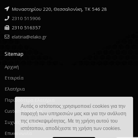
Μοναστηρίου 220, Θεσσαλονίκη, ΤΚ 546 28
2310 515906
2310 516357
elatiria@elako.gr
Sitemap
Αρχική
Εταιρεία
Ελατήρια
Περισσότερα Ελατήρια
Αυτός ο ιστότοπος χρησιμοποιεί cookies για την
Custom Ελατήρια
παροχή των υπηρεσιών μας και για την ανάλυση
της επισκεψιμότητας. Με τη χρήση αυτού του
Συχνές Ερωτήσεις
ιστότοπου, αποδέχεστε τη χρήση των cookies.
Επικοινωνία