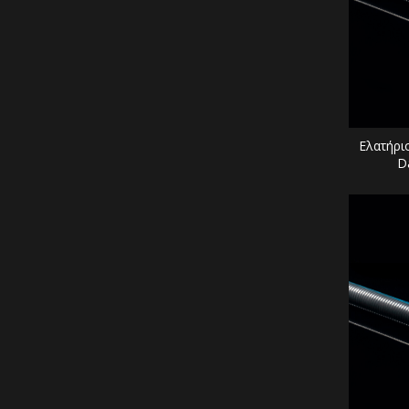
Ελατήρι
D