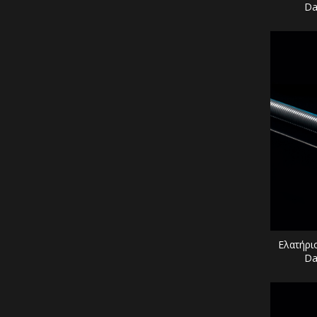
Da
Ελατήρι
Da