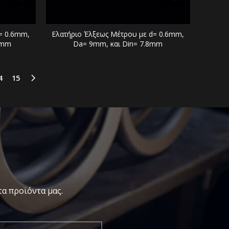
= 0.6mm,
Ελατήριο Έλξεως Μέτρου με d= 0.6mm,
4mm
Da= 9mm, και Din= 7.8mm
4
15
α προϊόντα μας.