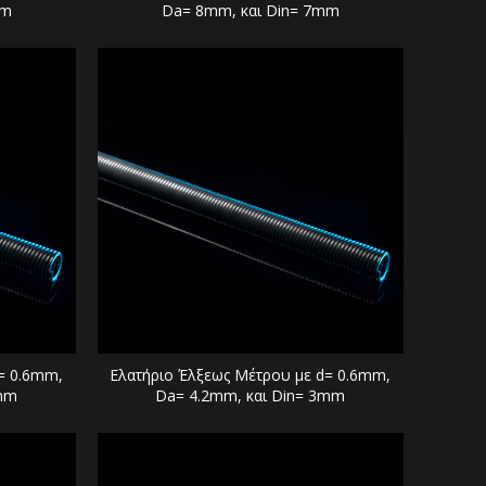
mm
Da= 8mm, και Din= 7mm
= 0.6mm,
Ελατήριο Έλξεως Μέτρου με d= 0.6mm,
8mm
Da= 4.2mm, και Din= 3mm