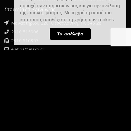
παροχή των υπηρεσιών μας και για την ανάλυση
Στοιχεία επικοινωνίας
της επισκεψιμότητας. Με τη χρήση αυτού του
ιστότοπου, αποδέχεστε τη χρήση των cookies.
Μοναστηρίου 220, Θεσσαλονίκη, ΤΚ 546 28
2310 515906
Το κατάλαβα
2310 516357
elatiria@elako.gr
Sitemap
Αρχική
Εταιρεία
Ελατήρια
Περισσότερα Ελατήρια
Custom Ελατήρια
Συχνές Ερωτήσεις