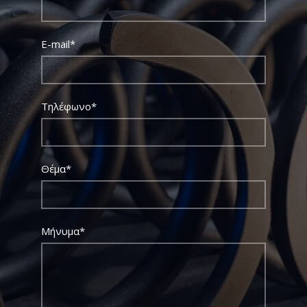
E-mail*
Τηλέφωνο*
Θέμα*
Μήνυμα*