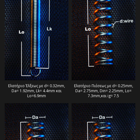
Ελατήριο Έλξεως με d= 0.32mm,
Ελατήριο Πιέσεως με d= 0.25mm,
Da= 1.92mm, Lk= 4.4mm και
Da= 2.75mm, Din= 2.25mm, Lo=
Lo=6.9mm
7.3mm,και ig= 7.5