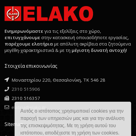
Ενημερωνόμαστε
για τις εξελίξεις στο χώρο,
επιτυγχάνουμε
στην κατασκευή οποιασδήποτε εργασίας,
παρέχουμε ελατήρια
με απόλυτη ακρίβεια στα ζητούμενα
μεγέθη-χαρακτηριστικά & με τη
μέγιστη δυνατή αντοχή!
Στοιχεία επικοινωνίας
Μοναστηρίου 220, Θεσσαλονίκη, ΤΚ 546 28
2310 515906
2310 516357
elatiria@elako.gr
Αυτός ο ιστότοπος χρησιμοποιεί cookies για την
παροχή των υπηρεσιών μας και για την ανάλυση
Sitemap
της επισκεψιμότητας. Με τη χρήση αυτού του
ιστότοπου, αποδέχεστε τη χρήση των cookies.