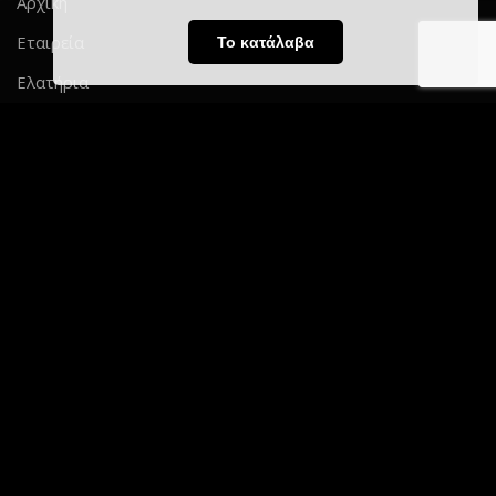
Αρχική
Εταιρεία
Το κατάλαβα
Ελατήρια
Περισσότερα Ελατήρια
Custom Ελατήρια
Συχνές Ερωτήσεις
Επικοινωνία
Ωράριο Λειτουργίας
Δευτέρα – Παρασκευή:
07:30 – 16:00
Σάββατο – Κυριακή:
Κλειστά
Social Media