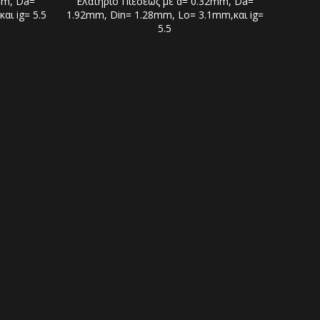
mm, Da=
Ελατήριο Πιέσεως με d= 0.32mm, Da=
αι ig= 5.5
1.92mm, Din= 1.28mm, Lo= 3.1mm,και ig=
5.5