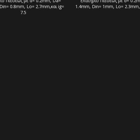
ιο Πιέσεως με d= 0.2mm, Da=
Ελατήριο Πιέσεως με d= 0.2
Din= 0.8mm, Lo= 2.7mm,και ig=
1.4mm, Din= 1mm, Lo= 2.3mm,κ
7.5